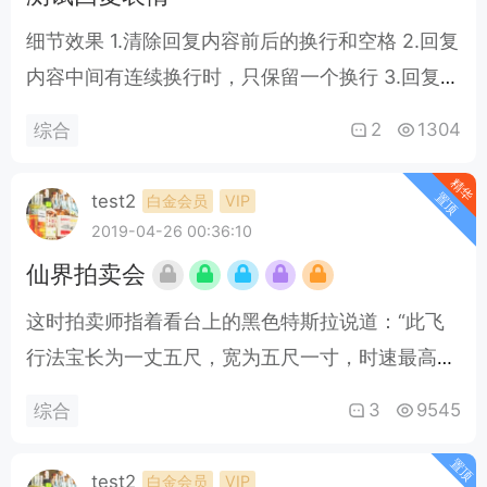
细节效果 1.清除回复内容前后的换行和空格 2.回复
内容中间有连续换行时，只保留一个换行 3.回复内
容中间有连续空格时，只保留一个空格 4.支持图片
2
1304
综合
表情和Emoji..
精华
置顶
test2
白金会员
VIP
2019-04-26 00:36:10
仙界拍卖会
这时拍卖师指着看台上的黑色特斯拉说道：“此飞
行法宝长为一丈五尺，宽为五尺一寸，时速最高可
达三千六百里，防御力相当于上品法器，它不需要
3
9545
综合
修士的法力，只要用神识操纵即可，真正提供动力
的是镶嵌在法宝上蓄电池，只需在打雷天气放在云
置顶
test2
白金会员
VIP